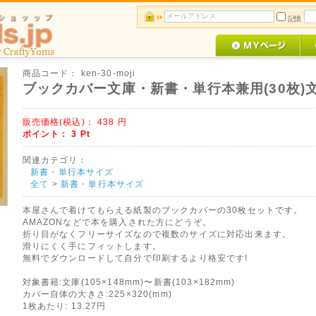
記憶
商品コード：
ken-30-moji
ブックカバー文庫・新書・単行本兼用(30枚)
販売価格(税込)：
438
円
ポイント：
3
Pt
関連カテゴリ：
新書・単行本サイズ
全て
>
新書・単行本サイズ
本屋さんで着けてもらえる紙製のブックカバーの30枚セットです。
AMAZONなどで本を購入された方にどうぞ。
折り目がなくフリーサイズなので複数のサイズに対応出来ます。
滑りにくく手にフィットします。
無料でダウンロードして自分で印刷するより格安です!
対象書籍:文庫(105×148mm)〜新書(103×182mm)
カバー自体の大きさ:225×320(mm)
1枚あたり: 13.27円