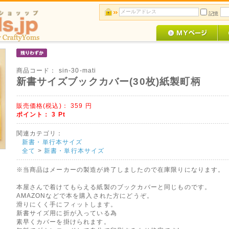
記憶
商品コード：
sin-30-mati
新書サイズブックカバー(30枚)紙製町柄
販売価格(税込)：
359
円
ポイント：
3
Pt
関連カテゴリ：
新書・単行本サイズ
全て
>
新書・単行本サイズ
※当商品はメーカーの製造が終了しましたので在庫限りになります。
本屋さんで着けてもらえる紙製のブックカバーと同じものです。
AMAZONなどで本を購入された方にどうぞ。
滑りにくく手にフィットします。
新書サイズ用に折が入っている為
素早くカバーを掛けられます。