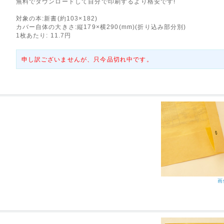
無料でダウンロードして自分で印刷するより格安です!
対象の本:新書(約103×182)
カバー自体の大きさ:縦179×横290(mm)(折り込み部分別)
1枚あたり: 11.7円
申し訳ございませんが、只今品切れ中です。
画