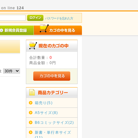
p
on line
124
パスワードを忘れた方
合計数量：
0
商品金額：
0円
数
箱売り(5)
A5サイズ(8)
B6コミックサイズ(2)
新書・単行本サイズ
(11)