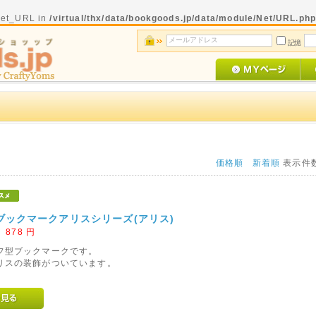
 Net_URL in
/virtual/thx/data/bookgoods.jp/data/module/Net/URL.ph
記憶
価格順
新着順
表示件
ブックマークアリスシリーズ(アリス)
：
878
円
フ型ブックマークです。
リスの装飾がついています。