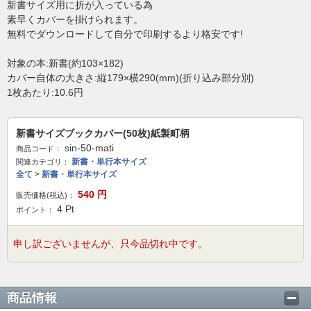
新書サイズ用に折が入っている為
素早くカバーを掛けられます。
無料でダウンロードして自分で印刷するより格安です!
対象の本:新書(約103×182)
カバー自体の大きさ:縦179×横290(mm)(折り込み部分別)
1枚あたり:10.6円
新書サイズブックカバー(50枚)紙製町柄
sin-50-mati
商品コード：
新書・単行本サイズ
関連カテゴリ：
全て
>
新書・単行本サイズ
540
円
販売価格(税込)：
4
Pt
ポイント：
申し訳ございませんが、只今品切れ中です。
商品情報