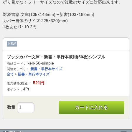
折り目がなくフリーサイズなので複数のサイズに対応出来ます。
対象書籍:文庫(105×148mm)〜新書(103×182mm)
カバー自体のサイズ:225×320(mm)
1枚あたり: 10.2円
NEW
ブックカバー文庫・新書・単行本兼用(50枚)シンプル
ken-50-simple
商品コード：
新書・単行本サイズ
関連カテゴリ：
全て
>
新書・単行本サイズ
521
円
販売価格(税込)：
4
Pt
ポイント：
数量
カートに入れる